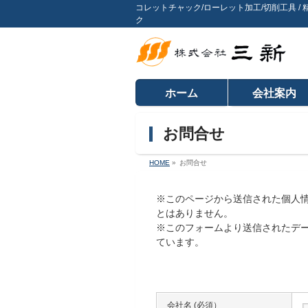
コレットチャック/ローレット加工/切削工具 / 精
ク
ホーム
会社案内
お問合せ
HOME
»
お問合せ
※このページから送信された個人
とはありません。
※このフォームより送信されたデー
ています。
会社名 (必須）